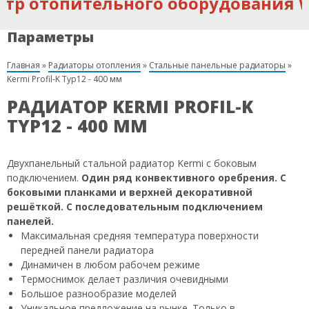
опительного оборудования Warm
Параметры
Главная
»
Радиаторы отопления
»
Стальные панельные радиаторы
»
Kermi Profil-K Typ12 - 400 мм
РАДИАТОР KERMI PROFIL-K
TYP12 - 400 ММ
Двухпанельный стальной радиатор Kermi с боковым
подключением.
Один ряд конвективного оребрения. С
боковыми планками и верхней декоративной
решёткой. С последовательным подключением
панелей.
Максимальная средняя температура поверхности
передней панели радиатора
Динамичен в любом рабочем режиме
Термоснимок делает различия очевидными
Большое разнообразие моделей
Уникальное предложение на рынке. Только в