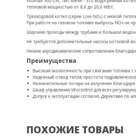
Vitomax 300-LW, тип M84A - это водогрейный котел
тепловой мощностью от 8,0 до 20,0 МВт.
Трехходовой котел (серии Low-NOₓ) с низкой тепл
При работе на газовом топливе выбросы NOx не пре
Широкие проходы между трубами и большое водон
Не требуются дополнительные насосы котловой вод
Низкие аэродинамические сопротивления благодар
Преимущества
Высокая экологичность при сжигании топлива с
Надежный отвод тепла; простота гидравлическо
Незначительные потери на излучение благодар
Шкаф управления Vitocontrol для всех регулиру
Допуск к эксплуатации согласно Директиве по а
ПОХОЖИЕ ТОВАРЫ