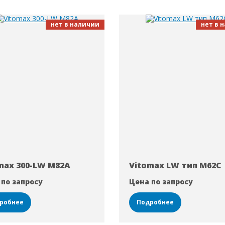
нет в наличии
нет в 
max 300-LW M82A
Vitomax LW тип M62C
 по запросу
Цена по запросу
робнее
Подробнее