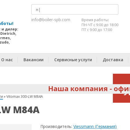
Обратный звонок
info@boiler-spb.com
Время работы:
аботы!
ПН-ЧТ с 9:00 до 18:00
 и дилер:
ПТ с 9:00 до 17:00
Dietrich,
ermes,
izudo,
О нас
Вакансии
Сервисные услуги
Доставка
Наша компания - официаль
У
ти
»
Vitomax 300-LW M84A
LW M84A
о
Производитель:
Viessmann (Германия)