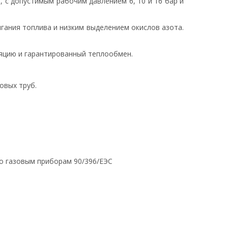
, с допустимым рабочим давлением 6, 10 и 16 бар и
гания топлива и низким выделением окислов азота.
яцию и гарантированный теплообмен.
овых труб.
по газовым приборам 90/396/ЕЭС