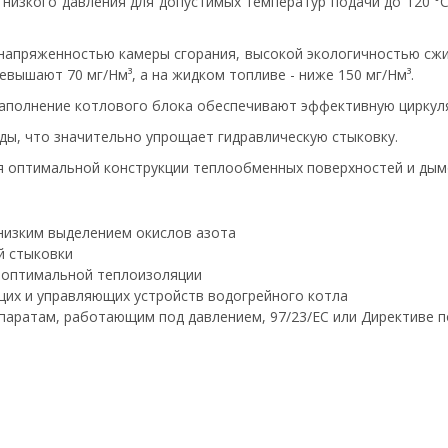
 низкого давления для допустимых температур подачи до 120 °C
онапряженностью камеры сгорания, высокой экологичностью сжи
вышают 70 мг/Нм³, а на жидком топливе - ниже 150 мг/Нм³.
аполнение котлового блока обеспечивают эффективную циркул
ы, что значительно упрощает гидравлическую стыковку.
я оптимальной конструкции теплообменных поверхностей и дым
 низким выделением окислов азота
й стыковки
я оптимальной теплоизоляции
ющих и управляющих устройств водогрейного котла
ппаратам, работающим под давлением, 97/23/EС или Директиве 