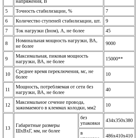
напряжения, В
5
Точность стабилизации, %
7
6
Количество ступеней стабилизации, шт.
9
7
Ток нагрузки (Iном), A, не более
45
Номинальная мощность нагрузки, ВА,
8
9000
не более
Максимальная, пиковая мощность
9
15000**
нагрузки, ВА, не более
Среднее время переключения, мс, не
10
10
более
Мощность, потребляемая от сети без
11
40
нагрузки, ВА, не более
Максимальное сечение провода,
12
10
зажимаемого в клеммах колодки, мм2
без
434х350х380
упаковки
Габаритные размеры
13
ШхВхГ, мм, не более
в
486х410х410