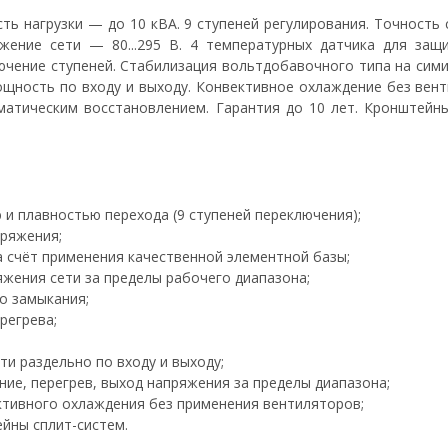
ть нагрузки — до 10 кВА. 9 ступеней регулирования. Точность
яжение сети — 80...295 В. 4 температурных датчика для защи
ючение ступеней. Стабилизация вольтдобавочного типа на сим
ощность по входу и выходу. Конвективное охлаждение без вен
матическим восстановлением. Гарантия до 10 лет. Кронштейны
и плавностью перехода (9 ступеней переключения);
ряжения;
а счёт применения качественной элементной базы;
жения сети за пределы рабочего диапазона;
о замыкания;
регрева;
и раздельно по входу и выходу;
ие, перегрев, выход напряжения за пределы диапазона;
ктивного охлаждения без применения вентиляторов;
йны сплит-систем.