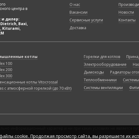
ого
О нас
Производи
сного центра в
Вакансии
Новости
 и дилер:
Сервисные услуги
Контакты
Dietrich, Baxi,
Доставка
 Kiturami,
RM
мышленные котлы
Горелки для котлов
Прина
lex 100
Электрооборудование
На
lex 200
Дымоходы
Радиаторы ото
lex 300
Теплообменники
Системы
енсационные котлы Vitocrossal
Системы вентиляции
Фити
gas с атмосферной горелкой (до 70 кВт)
ельно информационный характер и ни при каких условиях не является п
 файлы
cookie
. Продолжая просмотр сайта, вы разрешаете их ис