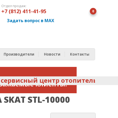
Отдел продаж:
+7 (812) 411-41-95
0
Задать вопрос в MAX
Производители
Новости
Контакты
сный центр отопительного обору
важаемые клиенты!
SKAT STL-10000
Стоимость и наличие
борудование уточняйте у
наших менеджеров