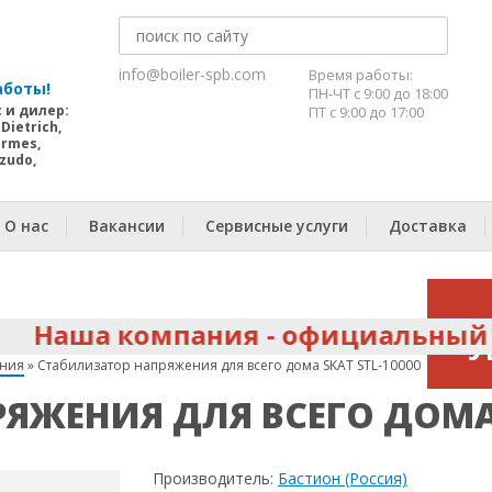
Обратный звонок
info@boiler-spb.com
Время работы:
аботы!
ПН-ЧТ с 9:00 до 18:00
 и дилер:
ПТ с 9:00 до 17:00
Dietrich,
ermes,
izudo,
О нас
Вакансии
Сервисные услуги
Доставка
а компания - официальный серви
У
ения
»
Стабилизатор напряжения для всего дома SKAT STL-10000
ЯЖЕНИЯ ДЛЯ ВСЕГО ДОМА 
о
Производитель:
Бастион (Россия)