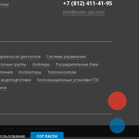
+7 (812) 411-41-95
тели
info@boiler-spb.com
длежности для котлов
Системы управления
сосные группы
Бойлеры
Расширительные баки
пления
Коллекторы
Теплоносители
 водоподготовки
Когенерационные установки ТЭС
нги
убличной офертой, определяемой
пользование.
СОГЛАСЕН