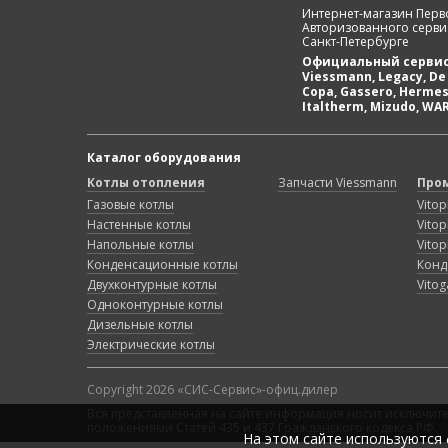
Интернет-магазин Перв
Авторизованного серви
Санкт-Петербурге
Официальный сервис
Viessmann, Legacy, De 
Copa, Gassero, Hermes,
Italtherm, Mizudo, WA
Каталог оборудования
Котлы отопления
Запчасти Viessmann
Про
Газовые котлы
Vitop
Настенные котлы
Vitop
Напольные котлы
Vitop
Конденсационные котлы
Конд
Двухконтурные котлы
Vito
+7 (812) 411-41-95
Одноконтурные котлы
Дизельные котлы
Электрические котлы
info@boiler-spb.com
Copyright 2026 «СИС-Сервис»-офиц.дилер
Задать вопрос в MAX
Вся представленная на сайте информация носит исключит
положениями Статей 435 и 437 Гражданского кодекса РФ.
На этом сайте используются