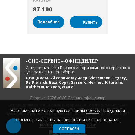
87 100
Подробнее
«СИС-СЕРВИС»-ОФИЦ.ДИЛЕР
Интернет-магазин Первого Авторизованного сервисного
центра в Санкт-Петербурге
Официальный сервис и дилер: Viessmann, Legacy,
De Dietrich, Baxi, Copa, Gassero, Hermes, Kiturami,
Italtherm, Mizudo, WARM
Copyright 2026 «СИС-Сервис»-офиц.дилер
Вся представленная на сайте информация носит исключительно
информационный характер и ни при каких условиях не является
На этом сайте используются файлы
cookie
. Продолжая
публичной офертой, определяемой положениями Статей 435 и 437
Гражданского кодекса РФ.
просмотр сайта, вы разрешаете их использование.
Политика конфиденциальности
СОГЛАСЕН