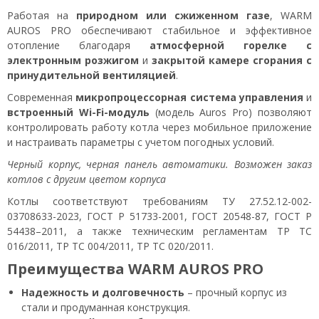
Работая на
природном или сжиженном газе
, WARM
AUROS PRO обеспечивают стабильное и эффективное
отопление благодаря
атмосферной горелке с
электронным розжигом
и
закрытой камере сгорания с
принудительной вентиляцией
.
Современная
микропроцессорная система управления
и
встроенный Wi-Fi-модуль
(модель Auros Pro) позволяют
контролировать работу котла через мобильное приложение
и настраивать параметры с учетом погодных условий.
Черный корпус, черная панель автоматики. Возможен заказ
котлов с другим цветом корпуса
Котлы соответствуют требованиям ТУ 27.52.12-002-
03708633-2023, ГОСТ Р 51733-2001, ГОСТ 20548-87, ГОСТ Р
54438–2011, а также техническим регламентам ТР ТС
016/2011, ТР ТС 004/2011, ТР ТС 020/2011.
Преимущества WARM AUROS PRO
Надежность и долговечность
– прочный корпус из
стали и продуманная конструкция.